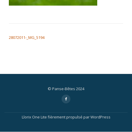
NAVIGATION DE L’ARTICLE
28072011-_MG_5194
© Panse-Bêtes 2024
Menu
fa-
facebook-
secondaire
f
Llorix One Lite
fièrement propulsé par
WordPress