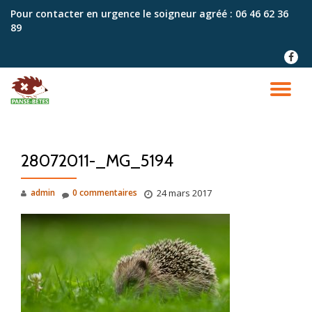
Pour contacter en urgence le soigneur agréé :
06 46 62 36
89
Aller
au
fa-
contenu
faceb
DÉ
LA
28072011-_MG_5194
NA
admin
0 commentaires
24 mars 2017