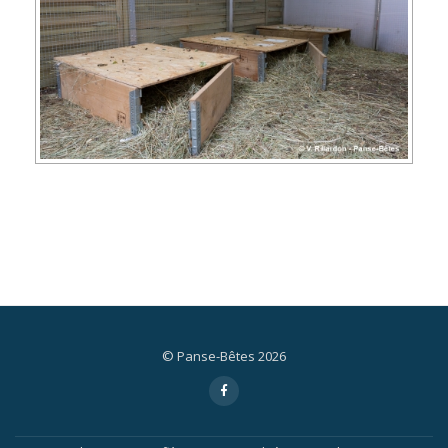
© Panse-Bêtes 2026
Menu
fa-
facebook-
secondaire
f