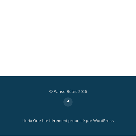
© Panse-Bêtes 2026
Menu
fa-
facebook-
secondaire
f
Llorix One Lite
fièrement propulsé par
WordPress