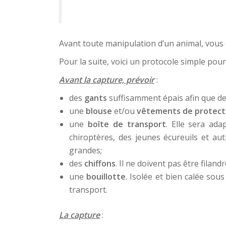
Avant toute manipulation d’un animal, vous
Pour la suite, voici un protocole simple po
Avant la capture, prévoir
:
des
gants
suffisamment épais afin que den
une
blouse
et/ou
vêtements de protect
une
boîte de transport
. Elle sera ad
chiroptères, des jeunes écureuils et au
grandes;
des
chiffons
. Il ne doivent pas être filand
une
bouillotte
. Isolée et bien calée sou
transport.
La capture
: