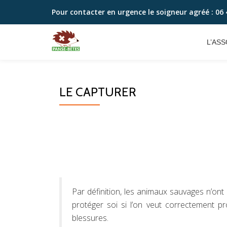
Pour contacter en urgence le soigneur agréé :
06 
Aller
au
L’ASS
contenu
LE CAPTURER
Par définition, les animaux sauvages n’ont
protéger soi si l’on veut correctement p
blessures.